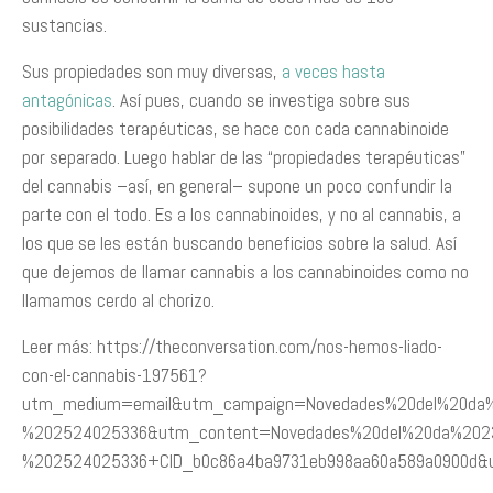
sustancias.
Sus propiedades son muy diversas,
a veces hasta
antagónicas
. Así pues, cuando se investiga sobre sus
posibilidades terapéuticas, se hace con cada cannabinoide
por separado. Luego hablar de las “propiedades terapéuticas”
del cannabis –así, en general– supone un poco confundir la
parte con el todo. Es a los cannabinoides, y no al cannabis, a
los que se les están buscando beneficios sobre la salud. Así
que dejemos de llamar cannabis a los cannabinoides como no
llamamos cerdo al chorizo.
Leer más: https://theconversation.com/nos-hemos-liado-
con-el-cannabis-197561?
utm_medium=email&utm_campaign=Novedades%20del%20da%
%202524025336&utm_content=Novedades%20del%20da%202
%202524025336+CID_b0c86a4ba9731eb998aa60a589a0900d&