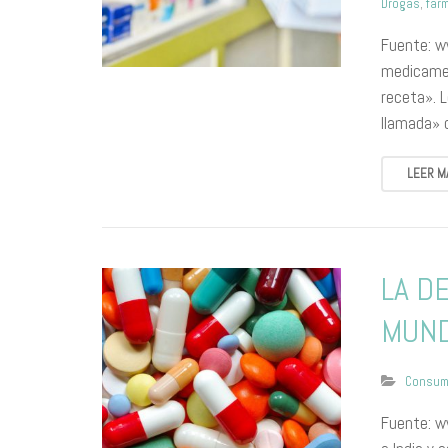
Drogas
,
far
Fuente: w
medicament
receta». 
llamada» 
LEER M
LA D
MUND
Consu
Fuente: w