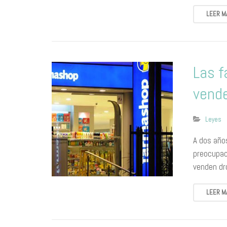
LEER M
Las f
vend
Leyes
A dos año
preocupaci
venden dr
LEER M