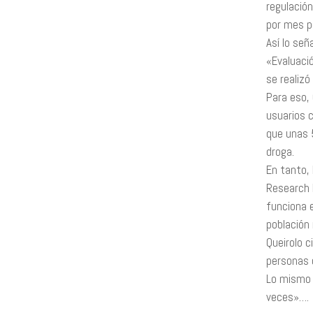
regulació
por mes po
Así lo señ
«Evaluació
se realizó
Para eso, 
usuarios 
que unas 
droga.
En tanto, 
Research I
funciona e
población
Queirolo c
personas 
Lo mismo 
veces»….