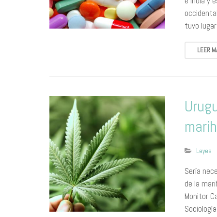
e India y 
occidenta
tuvo luga
LEER M
Urugu
marih
Leyes
Sería nec
de la mar
Monitor C
Sociología