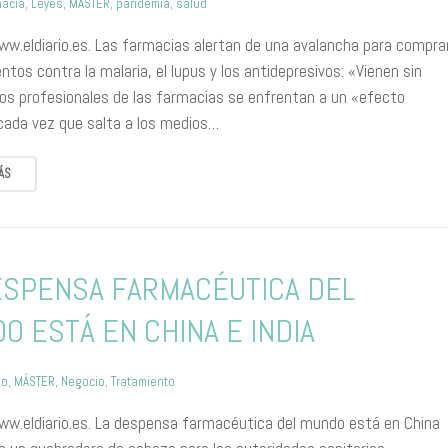
macia
,
Leyes
,
MÁSTER
,
pandemia
,
salud
ww.eldiario.es. Las farmacias alertan de una avalancha para compra
os contra la malaria, el lupus y los antidepresivos: «Vienen sin
Los profesionales de las farmacias se enfrentan a un «efecto
cada vez que salta a los medios…
ÁS
ESPENSA FARMACÉUTICA DEL
O ESTÁ EN CHINA E INDIA
mo
,
MÁSTER
,
Negocio
,
Tratamiento
ww.eldiario.es. La despensa farmacéutica del mundo está en China