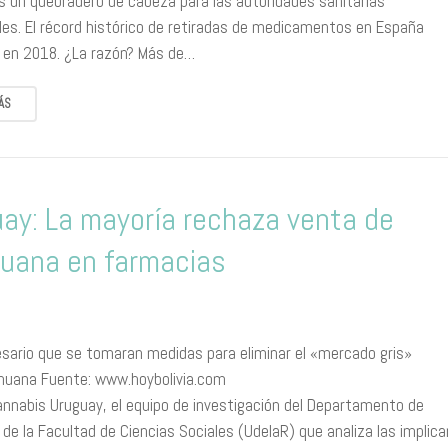
es un quebradero de cabeza para las autoridades sanitarias
les. El récord histórico de retiradas de medicamentos en España
r en 2018. ¿La razón? Más de…
ÁS
ay: La mayoría rechaza venta de
uana en farmacias
esario que se tomaran medidas para eliminar el «mercado gris»
ihuana Fuente: www.hoybolivia.com
annabis Uruguay, el equipo de investigación del Departamento de
 de la Facultad de Ciencias Sociales (UdelaR) que analiza las implica