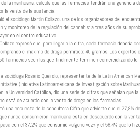
n de la marihuana, calcula que las farmacias tendrán una ganancia 
r la venta de la sustancia.
aló el sociólogo Martín Collazo, una de los organizadores del encuent
n y monitoreo de la regulación del cannabis: a tres años de su apro
 ayer en el centro educativo.
Collazo expresó que, para llegar a la cifra, cada farmacia debería c
comprando el máximo de droga permitido: 40 gramos. Los expertos 
50 farmacias sean las que finalmente terminen comercializando la
la socióloga Rosario Queirolo, representante de la Latin American Ma
nitiative (Iniciativa Latinoamericana de Investigación sobre Marihua
n la Universidad Católica, dio una serie de cifras que señalan que la
 no está de acuerdo con la venta de droga en las farmacias.
itó una encuesta de la consultora Cifra que advierte que el 27,9% de
que nunca consumieron marihuana está en desacuerdo con la venta
pasa con el 37,2% que consumió «alguna vez» y el 56,4% que lo hizo