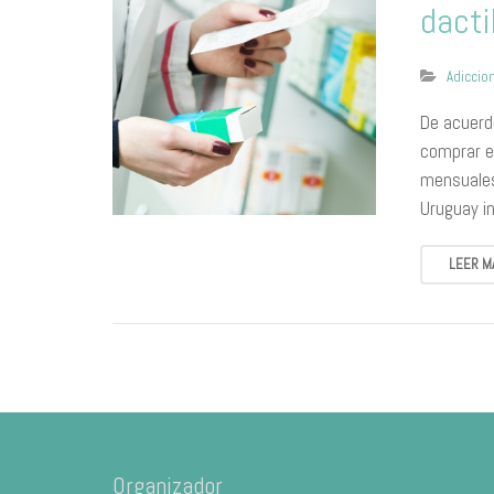
dacti
Adiccio
​De acuerd
comprar e
mensuales
Uruguay i
LEER M
Organizador