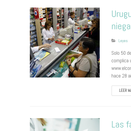
Urugu
niega
Leyes
Solo 50 de
complica 
www.elcom
hace 28 a
LEER M
Las f