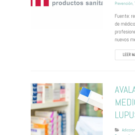
Prevención
,
Fuente: r
de médico
profesion
nuevos me
LEER M
AVAL
MEDI
LUPU
Adiccio