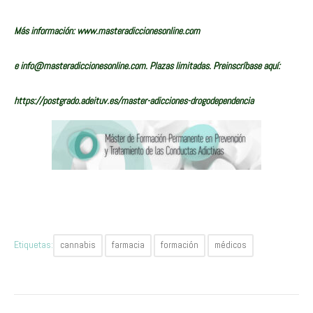
Más información:
www.masteradiccionesonline.com
e
info@masteradiccionesonline.com
. Plazas limitadas. Preinscríbase aquí:
https://postgrado.adeituv.es/master-adicciones-drogodependencia
Etiquetas:
cannabis
farmacia
formación
médicos