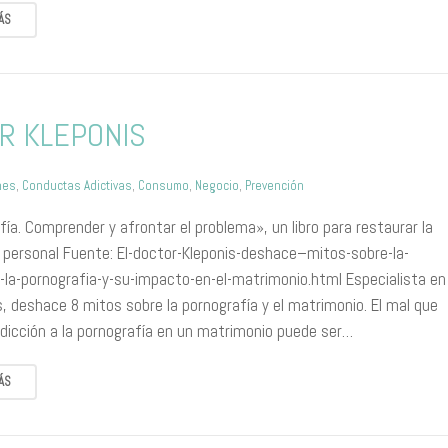
ÁS
R KLEPONIS
nes
,
Conductas Adictivas
,
Consumo
,
Negocio
,
Prevención
ía. Comprender y afrontar el problema», un libro para restaurar la
d personal Fuente: El-doctor-Kleponis-deshace–mitos-sobre-la-
a-la-pornografia-y-su-impacto-en-el-matrimonio.html Especialista en
, deshace 8 mitos sobre la pornografía y el matrimonio. El mal que
adicción a la pornografía en un matrimonio puede ser…
ÁS