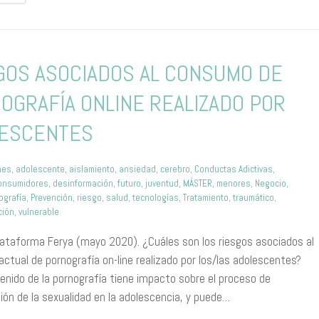
GOS ASOCIADOS AL CONSUMO DE
OGRAFÍA ONLINE REALIZADO POR
ESCENTES
nes
,
adolescente
,
aislamiento
,
ansiedad
,
cerebro
,
Conductas Adictivas
,
onsumidores
,
desinformación
,
futuro
,
juventud
,
MÁSTER
,
menores
,
Negocio
,
ografía
,
Prevención
,
riesgo
,
salud
,
tecnologías
,
Tratamiento
,
traumático
,
ción
,
vulnerable
lataforma Ferya (mayo 2020). ¿Cuáles son los riesgos asociados al
ctual de pornografía on-line realizado por los/las adolescentes?
enido de la pornografía tiene impacto sobre el proceso de
ión de la sexualidad en la adolescencia, y puede…