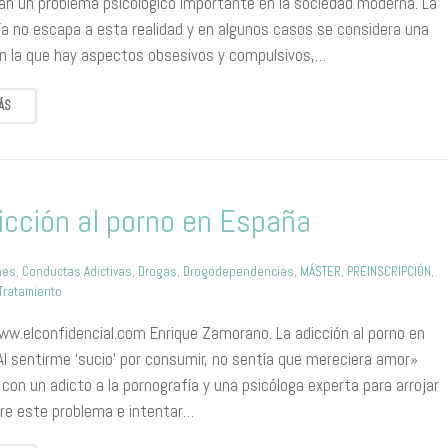
an un problema psicológico importante en la sociedad moderna. La
ía no escapa a esta realidad y en algunos casos se considera una
en la que hay aspectos obsesivos y compulsivos,…
ÁS
icción al porno en España
nes
,
Conductas Adictivas
,
Drogas
,
Drogodependencias
,
MÁSTER
,
PREINSCRIPCIÓN
,
Tratamiento
ww.elconfidencial.com Enrique Zamorano. La adicción al porno en
Al sentirme ‘sucio’ por consumir, no sentía que mereciera amor»
on un adicto a la pornografía y una psicóloga experta para arrojar
bre este problema e intentar…