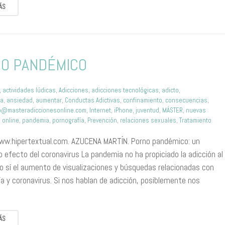
ÁS
O PANDÉMICO
,
actividades lúdicas
,
Adicciones
,
adicciones tecnológicas
,
adicto
,
ia
,
ansiedad
,
aumentar
,
Conductas Adictivas
,
confinamiento
,
consecuencias
,
o@masteradiccionesonline.com
,
Internet
,
iPhone
,
juventud
,
MÁSTER
,
nuevas
,
online
,
pandemia
,
pornografía
,
Prevención
,
relaciones sexuales
,
Tratamiento
ww.hipertextual.com. AZUCENA MARTÍN. Porno pandémico: un
 efecto del coronavirus La pandemia no ha propiciado la adicción al
ro sí el aumento de visualizaciones y búsquedas relacionadas con
a y coronavirus. Si nos hablan de adicción, posiblemente nos
ÁS