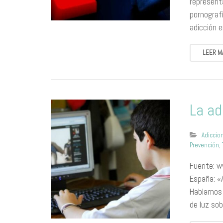
represent
pornograf
adicción 
LEER M
La ad
Adiccio
Prevención
,
Fuente: w
España: «
Hablamos c
de luz so