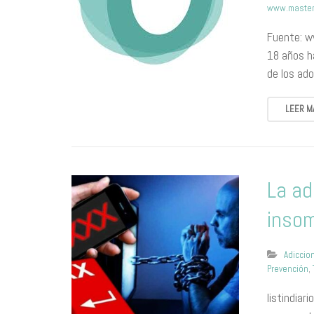
www.master
Fuente: w
18 años ha
de los ad
LEER M
La ad
inso
Adiccio
Prevención
,
listindia