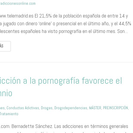
adiccionesonline.com
ww.telemadrid.es El 21,5% de la población española de entre 14 y
 jugado con dinero ‘online’ o presencial en el último año, y el 44,5%
olescentes españoles ha visto pornografía en el último mes. Son…
ÁS
icción a la pornografía favorece el
mnio
nes
,
Conductas Adictivas
,
Drogas
,
Drogodependencias
,
MÁSTER
,
PREINSCRIPCIÓN
,
Tratamiento
rio.com. Bernadette Sánchez. Las adicciones en términos generales