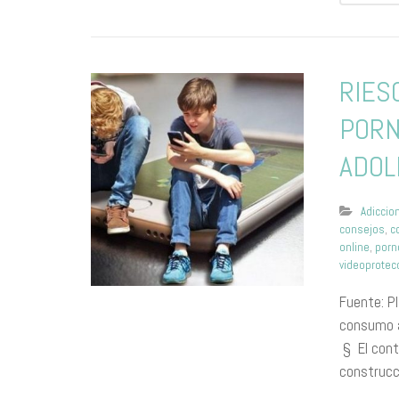
RIES
PORN
ADOL
Adiccio
consejos
,
c
online
,
porn
videoprotec
Fuente: P
consumo a
§ El cont
construcc