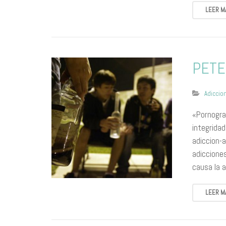
LEER M
PETE
Adiccio
«Pornograf
integrida
adiccion-
adicciones
causa la 
LEER M