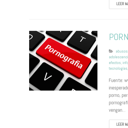
LEER M
PORN
abusos
adolescenc
efectos
,
inf
tecnologías
Fuente: w
inesperado
porno, pe
pornografí
vengan…
LEER M