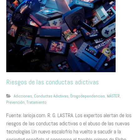
Riesgos de las conductas adictivas
Adicciones
,
Conductas Adictivas
,
Drogodependencias
,
MÁSTER
,
Prevención
,
Tratamiento
Fuente: larioja.com. R. G. LASTRA. Los expertos alertan de los
riesgos de las conductas adictivas o el abuso de las nuevas
tecnologías Un nuevo escalofrío ha vuelto a sacudir a la
sociedad española al conocerse el terrible crimen de Elche,…