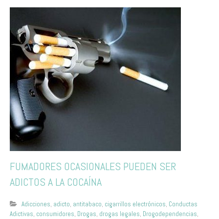
FUMADORES OCASIONALES PUEDEN SER
ADICTOS A LA COCAÍNA
Adicciones
,
adicto
,
antitabaco
,
cigarrillos electrónicos
,
Conductas
Adictivas
,
consumidores
,
Drogas
,
drogas legales
,
Drogodependencias
,