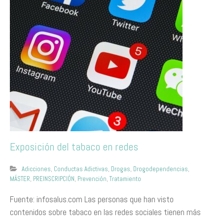
Exposición del tabaco en redes
Adicciones
,
Conductas Adictivas
,
Drogas
,
Drogodependencias
,
MÁSTER
,
PREINSCRIPCIÓN
,
Prevención
,
Tratamiento
Fuente: infosalus.com Las personas que han visto
contenidos sobre tabaco en las redes sociales tienen más