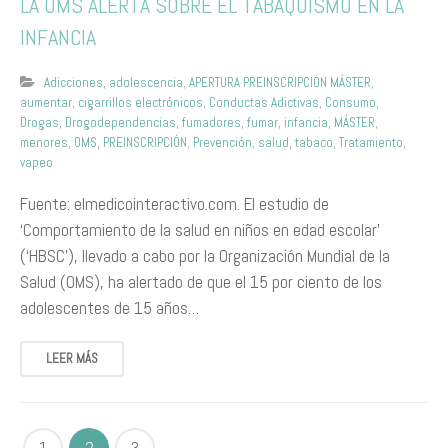
LA OMS ALERTA SOBRE EL TABAQUISMO EN LA
INFANCIA
Adicciones
,
adolescencia
,
APERTURA PREINSCRIPCIÓN MÁSTER
,
aumentar
,
cigarrillos electrónicos
,
Conductas Adictivas
,
Consumo
,
Drogas
,
Drogodependencias
,
fumadores
,
fumar
,
infancia
,
MÁSTER
,
menores
,
OMS
,
PREINSCRIPCIÓN
,
Prevención
,
salud
,
tabaco
,
Tratamiento
,
vapeo
Fuente: elmedicointeractivo.com. El estudio de
‘Comportamiento de la salud en niños en edad escolar’
(‘HBSC’), llevado a cabo por la Organización Mundial de la
Salud (OMS), ha alertado de que el 15 por ciento de los
adolescentes de 15 años…
LEER MÁS