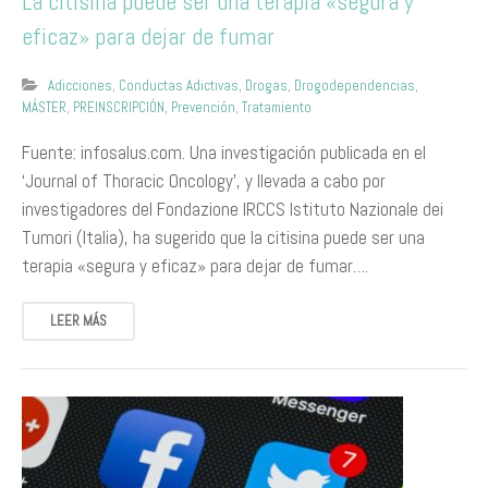
La citisina puede ser una terapia «segura y
eficaz» para dejar de fumar
Adicciones
,
Conductas Adictivas
,
Drogas
,
Drogodependencias
,
MÁSTER
,
PREINSCRIPCIÓN
,
Prevención
,
Tratamiento
Fuente: infosalus.com. Una investigación publicada en el
‘Journal of Thoracic Oncology’, y llevada a cabo por
investigadores del Fondazione IRCCS Istituto Nazionale dei
Tumori (Italia), ha sugerido que la citisina puede ser una
terapia «segura y eficaz» para dejar de fumar….
LEER MÁS