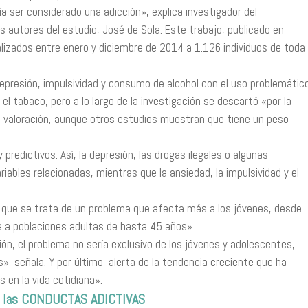
ía ser considerado una adicción», explica investigador del
s autores del estudio, José de Sola. Este trabajo, publicado en
alizados entre enero y diciembre de 2014 a 1.126 individuos de toda
depresión, impulsividad y consumo de alcohol con el uso problemátic
 el tabaco, pero a lo largo de la investigación se descartó «por la
u valoración, aunque otros estudios muestran que tiene un peso
 predictivos. Así, la depresión, las drogas ilegales o algunas
iables relacionadas, mientras que la ansiedad, la impulsividad y el
e que se trata de un problema que afecta más a los jóvenes, desde
a a poblaciones adultas de hasta 45 años».
ón, el problema no sería exclusivo de los jóvenes y adolescentes,
», señala. Y por último, alerta de la tendencia creciente que ha
 en la vida cotidiana».
de las CONDUCTAS ADICTIVAS