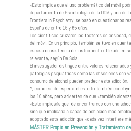
«Esto implica que el uso problemático del móvil podr
departamento de Psicobiología de la UCM y uno de lo
Frontiers in Psychiatry, se basó en cuestionarios re
España de entre 16 y 65 años.
Los científicos cruzaron los factores de ansiedad, 
del móvil. En un principio, también se tuvo en cuenta
escasa consistencia del instrumento utilizado en s
relevante, según De Sola.
El investigador distingue entre valores relacionados y
patologías psiquiátricas como las obsesiones son var
consumo de alcohol pueden predecir esta adicción.
Y, como era de esperar, el estudio también concluy
los 16 años, pero advierten de que «también alcanz
«Esto implicaría que, de encontrarnos con una adicci
sino que implicaría a capas de población más amplias
adoptado esta adicción que «cada vez interfiere más
MÁSTER Propio en Prevención y Tratamiento 