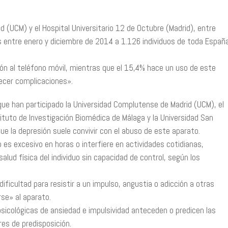
 (UCM) y el Hospital Universitario 12 de Octubre (Madrid), entre
os entre enero y diciembre de 2014 a 1.126 individuos de toda Españ
ón al teléfono móvil, mientras que el 15,4% hace un uso de este
decer complicaciones».
a que han participado la Universidad Complutense de Madrid (UCM), el
stituto de Investigación Biomédica de Málaga y la Universidad San
que la depresión suele convivir con el abuso de este aparato.
 es excesivo en horas o interfiere en actividades cotidianas,
 salud física del individuo sin capacidad de control, según los
icultad para resistir a un impulso, angustia o adicción a otras
se» al aparato.
sicológicas de ansiedad e impulsividad anteceden o predicen las
res de predisposición.