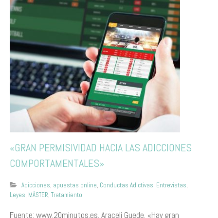
«GRAN PERMISIVIDAD HACIA LAS ADICCIONES
COMPORTAMENTALES»
Adicciones
,
apuestas online
,
Conductas Adictivas
,
Entrevistas
,
Leyes
,
MÁSTER
,
Tratamiento
Fuente: www.20minutos.es. Araceli Guede. «Hay gran