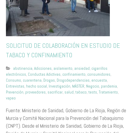
SOLICITUD DE COLABORACIÓN EN ESTUDIO DE
TABACO Y CONFINAMIENTO
abstinencia
,
Adicciones
,
aislamiento
,
ansiedad
,
cigarrillos
electrónicos
,
Conductas Adictivas
,
confinamiento
,
consumidores
,
Consumo
,
cuarentena
,
Drogas
,
Drogodependencias
,
encuesta
,
Entrevistas
,
hecho social
,
Investigación
,
MÁSTER
,
Negocio
,
pandemia
,
Prevención
,
proveedores
,
sacrificar
,
salud
,
tabaco
,
tests
,
Tratamiento
,
vapeo
Fuente: Ministerio de Sanidad, Gobierno de La Rioja, Región de
Murcia y Comité Nacional para la Prevención del Tabaquismo
(CNPT). Desde el Ministerio de Sanidad, Gobierno de La Rioja,