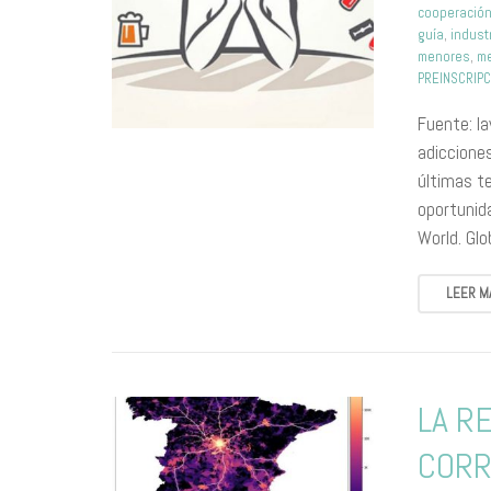
cooperació
guía
,
indust
menores
,
me
PREINSCRIPC
Fuente: la
adicciones
últimas t
oportunid
World. Gl
LEER M
LA R
CORR