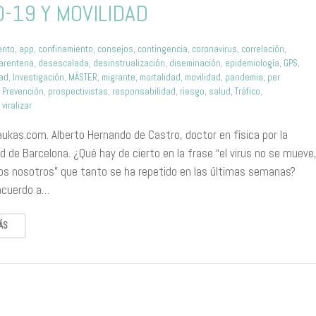
D-19 Y MOVILIDAD
ento
,
app
,
confinamiento
,
consejos
,
contingencia
,
coronavirus
,
correlación
,
arentena
,
desescalada
,
desinstrualización
,
diseminación
,
epidemiología
,
GPS
,
dad
,
Investigación
,
MÁSTER
,
migrante
,
mortalidad
,
movilidad
,
pandemia
,
per
,
Prevención
,
prospectivistas
,
responsabilidad
,
riesgo
,
salud
,
Tráfico
,
,
viralizar
aukas.com. Alberto Hernando de Castro, doctor en física por la
d de Barcelona. ¿Qué hay de cierto en la frase “el virus no se mueve
s nosotros” que tanto se ha repetido en las últimas semanas?
acuerdo a…
ÁS