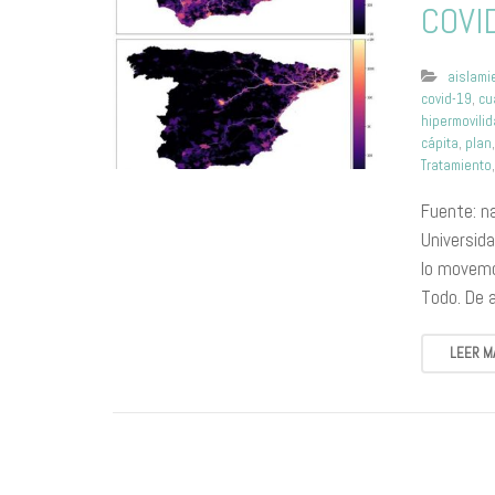
COVI
aislami
covid-19
,
cu
hipermovili
cápita
,
plan
Tratamiento
Fuente: n
Universida
lo movemo
Todo. De 
LEER M