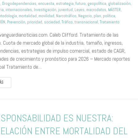
n
,
Drogodependencias
,
encuesta
,
estrategia
,
futuro
,
geopolítica
,
globalización
,
ria
,
internacionales
,
Investigación
,
juventud
,
Leyes
,
macrodatos
,
MÁSTER
,
todología
,
mortalidad
,
movilidad
,
Narcotráfico
,
Negocio
,
plan
,
política
,
IÓN
,
Prevención
,
prioridad
,
sociedad
,
Tráfico
,
transnacional
,
Tratamiento
vanguardianoticias.com. Caleb Clifford. Tratamiento de las
. Cuota de mercado global de la industria, tamaño, ingresos,
endencias, estrategias de impulso comercial, estado de CAGR,
ades de crecimiento y pronóstico para 2026 – Mercado reportes
obal Tratamiento de…
ÁS
ESPONSABILIDAD ES NUESTRA:
ELACIÓN ENTRE MORTALIDAD DEL