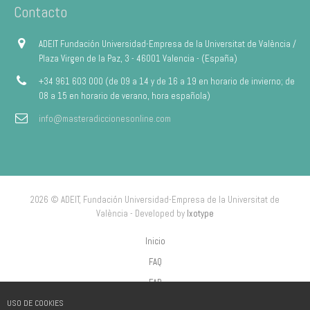
Contacto
ADEIT Fundación Universidad-Empresa de la Universitat de València /
Plaza Virgen de la Paz, 3 - 46001 Valencia - (España)
+34 961 603 000 (de 09 a 14 y de 16 a 19 en horario de invierno; de
08 a 15 en horario de verano, hora española)
info@masteradiccionesonline.com
2026 © ADEIT, Fundación Universidad-Empresa de la Universitat de
València - Developed by
Ixotype
Inicio
FAQ
FAP
USO DE COOKIES
Aviso Legal