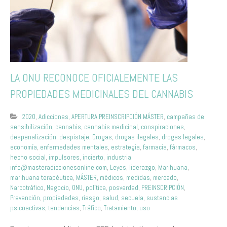
LA ONU RECONOCE OFICIALEMENTE LAS
PROPIEDADES MEDICINALES DEL CANNABIS
2020
,
Adicciones
,
APERTURA PREINSCRIPCIÓN MÁSTER
,
campañas de
sensibilización
,
cannabis
,
cannabis medicinal
,
conspiraciones
,
despenalización
,
despistaje
,
Drogas
,
drogas ilegales
,
drogas legales
,
economía
,
enfermedades mentales
,
estrategia
,
farmacia
,
fármacos
,
hecho social
,
impulsores
,
incierto
,
industria
,
info@masteradiccionesonline.com
,
Leyes
,
liderazgo
,
Marihuana
,
marihuana terapéutica
,
MÁSTER
,
médicos
,
medidas
,
mercado
,
Narcotráfico
,
Negocio
,
ONU
,
política
,
posverdad
,
PREINSCRIPCIÓN
,
Prevención
,
propiedades
,
riesgo
,
salud
,
secuela
,
sustancias
psicoactivas
,
tendencias
,
Tráfico
,
Tratamiento
,
uso