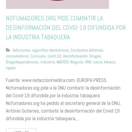
NOFUMADORES.ORG PIDE COMBATIR LA
DESINFORMACIÓN DEL COVID-19 DIFUNDIDA POR
LA INDUSTRIA TABAQUERA
Adicciones
,
cigarrillos electrónicos
,
Conductas Adictivas
,
consumidores
,
Consumo
,
covid-19
,
desinformación
,
Drogas
,
Drogodependencias
,
industria
,
MÁSTER
,
Negocio
,
ONU
,
salud
,
tabaco
,
vapeo
Fuente: www.redaccionmedica.com. EUROPA PRESS.
Nofumadores.org pide a la ONU combatir la desinformación
del Covid-19 difundida por la industria tabaquera
Nofumadores.org ha pedido al secretario general de la ONU,
António Guterres, combatir la desinformación del Covid-19
difundida por la industria tabaquera,…