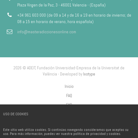
Plaza Virgen de la Paz, 3 - 46001 Valencia - (España)
+34 961 603 000 (de 09 a 14 y de 16 a 19 en horario de invierno; de
08 a 15 en horario de verano, hora española)
info@masteradiccionesonline.com
2026 © ADEIT, Fundación Universidad-Empresa de la Universitat de
València - Developed by
Ixotype
Inicio
FAQ
FAP
USO DE COOKIES
Aviso Legal
Política de privacidad
Este sitio web utiliza cookies. Si continúas navegando consideramos que aceptas su
Política de Cookies
uso. Para más información, puedes ver nuestra política de privacidad y cookies.