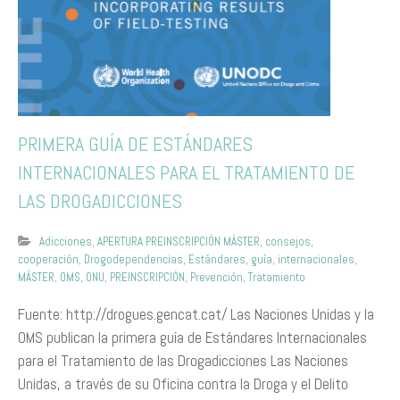
PRIMERA GUÍA DE ESTÁNDARES
INTERNACIONALES PARA EL TRATAMIENTO DE
LAS DROGADICCIONES
Adicciones
,
APERTURA PREINSCRIPCIÓN MÁSTER
,
consejos
,
cooperación
,
Drogodependencias
,
Estándares
,
guía
,
internacionales
,
MÁSTER
,
OMS
,
ONU
,
PREINSCRIPCIÓN
,
Prevención
,
Tratamiento
Fuente: http://drogues.gencat.cat/ Las Naciones Unidas y la
OMS publican la primera guía de Estándares Internacionales
para el Tratamiento de las Drogadicciones Las Naciones
Unidas, a través de su Oficina contra la Droga y el Delito