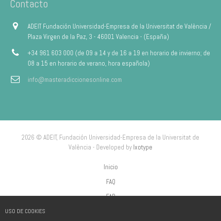
Contacto
ADEIT Fundación Universidad-Empresa de la Universitat de València /
Plaza Virgen de la Paz, 3 - 46001 Valencia - (España)
+34 961 603 000 (de 09 a 14 y de 16 a 19 en horario de invierno; de
08 a 15 en horario de verano, hora española)
info@masteradiccionesonline.com
2026 © ADEIT, Fundación Universidad-Empresa de la Universitat de
València - Developed by
Ixotype
Inicio
FAQ
FAP
USO DE COOKIES
Aviso Legal