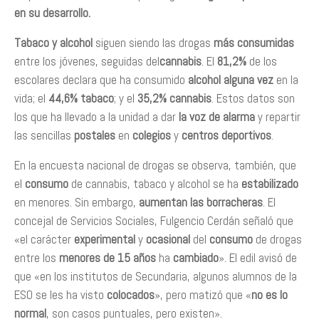
en su desarrollo.
Tabaco y alcohol
siguen siendo las drogas
más consumidas
entre los jóvenes, seguidas del
cannabis
. El
81,2%
de los
escolares declara que ha consumido
alcohol alguna vez
en la
vida; el
44,6% tabaco
; y el
35,2% cannabis
. Estos datos son
los que ha llevado a la unidad a dar
la voz de alarma
y repartir
las sencillas
postales
en
colegios
y
centros deportivos
.
En la encuesta nacional de drogas se observa, también, que
el
consumo
de cannabis, tabaco y alcohol se ha
estabilizado
en menores. Sin embargo,
aumentan las borracheras
. El
concejal de Servicios Sociales, Fulgencio Cerdán señaló que
«el carácter
experimental
y
ocasional
del
consumo
de drogas
entre los
menores de 15 años
ha
cambiado
». El edil avisó de
que «en los institutos de Secundaria, algunos alumnos de la
ESO se les ha visto
colocados
», pero matizó que «
no es lo
normal
, son casos puntuales, pero existen».