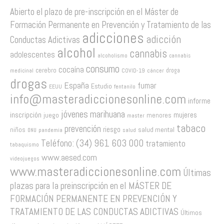
Abierto el plazo de pre-inscripción en el Máster de
Formación Permanente en Prevención y Tratamiento de las
adicciones
adicción
Conductas Adictivas
alcohol
cannabis
adolescentes
alcoholismo
cannabis
consumo
cocaína
cerebro
COVID-19
cáncer
droga
medicinal
drogas
España
fumar
Estudio
EEUU
fentanilo
info@masteradiccionesonline.com
informe
jóvenes
marihuana
inscripción
mujeres
juego
menores
master
tabaco
prevención
riesgo
salud mental
niños
salud
pandemia
ONU
Teléfono: (34) 961 603 000
tratamiento
tabaquismo
www.aesed.com
videojuegos
www.masteradiccionesonline.com
Últimas
plazas para la preinscripción en el MÁSTER DE
FORMACIÓN PERMANENTE EN PREVENCIÓN Y
TRATAMIENTO DE LAS CONDUCTAS ADICTIVAS
Últimos