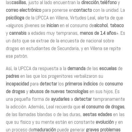
las
casillas
, justo al lado encuentran la
dirección
,
teléfono
y
correo electrónico
para ponerse en
contacto
con la unidad. La
psicóloga
de la UPCCA en Villena, Virtudes Leal, alerta de que
«algunos jóvenes se
inician
en el consumo de
alcohol
,
tabaco
y
cannabis
a edades muy tempranas,
menos de 14 años
». Es
un dato que se extrae de la encuesta de nacional sobre
drogas en estudiantes de Secundaria, y en Villena se repite
ese patrón.
Así, la UPCCA da respuesta a la
demanda
de las
escuelas
de
padres
en las que los progenitores verbalizaron su
incapacidad
para
detectar
los
primeros indicios
de
consumo
de drogas
y
abusos de nuevas tecnologías
en sus hijos. Es
una pequeña forma de
ayudarles
a
detectar
tempranamente
la adicción. Además, Leal recuerda que
el consumo de drogas
,
de las llamadas blandas o de las duras,
a
estas edades
en las
que su físico y su mente están en constante
evolución
y en
un proceso de
maduración
puede generar
graves problemas