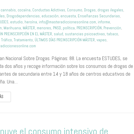
,
cannabis
,
cocaína
,
Conductas Adictivas
,
Consumo
,
Drogas
,
drogas ilegales
,
les
,
Drogodependencias
,
educación
,
encuesta
,
Enseñanzas Secundarias
,
TUDES
,
estudio
,
heroína
,
info@masteradiccionesonline.com
,
informe
,
ón
,
Marihuana
,
MÁSTER
,
menores
,
PNSD
,
política
,
PREINSCRIPCIÓN
,
Prevención
,
N PREINSCRIPCIÓN EN EL MÁSTER
,
salud
,
sustancias psicoactivas
,
tabaco
,
,
Tráfico
,
Tratamiento
,
ÚLTIMOS DÍAS PREINSCRIPCIÓN MÁSTER
,
vapeo
,
adiccionesonline.com
lan Nacional Sobre Drogas. Páginas: 88. La encuesta ESTUDES, se
ada dos años y recoge información sobre los consumos de drogas de
iantes de secundaria entre 14 y 18 años de centros educativos de
aña. Una…
ÁS
nuye el consumo intensivo de