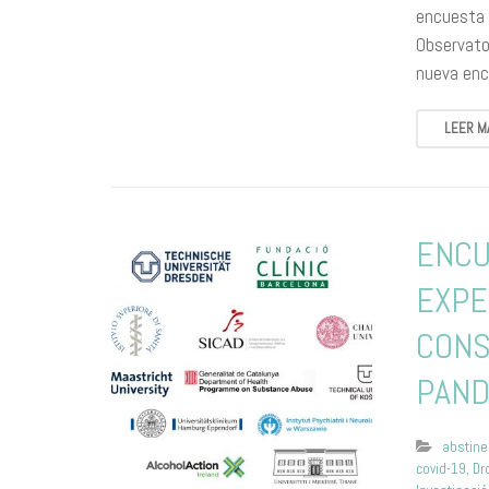
encuesta “
Observator
nueva enc
LEER M
ENCU
EXPE
CONS
PAND
abstine
covid-19
,
Dr