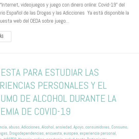
Internet, videojuegos y juego con dinero online: Covid-19” del
io Español de las Drogas y las Adicciones Ya está disponible la
uesta web del OEDA sobre juego…
ÁS
ESTA PARA ESTUDIAR LAS
RIENCIAS PERSONALES Y EL
UMO DE ALCOHOL DURANTE LA
EMIA DE COVID-19
ncia
,
abuso
,
Adicciones
,
Alcohol
,
ansiedad
,
Apoyo
,
consumidores
,
Consumo
,
ogas
,
Drogodependencias
,
encuesta
,
europea
,
experiencia personal
,