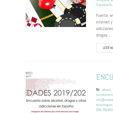
Tratamiento
Fuente: w
internet y
adicciones
drogas…
LEER M
ENCU
abuso
,
consecuenc
info@maste
tecnologías
DÍAS PREINS