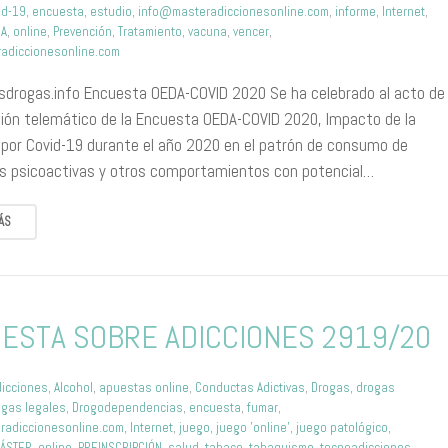
id-19
,
encuesta
,
estudio
,
info@masteradiccionesonline.com
,
informe
,
Internet
,
DA
,
online
,
Prevención
,
Tratamiento
,
vacuna
,
vencer
,
adiccionesonline.com
asdrogas.info Encuesta OEDA-COVID 2020 Se ha celebrado al acto de
ión telemático de la Encuesta OEDA-COVID 2020, Impacto de la
por Covid-19 durante el año 2020 en el patrón de consumo de
s psicoactivas y otros comportamientos con potencial…
ÁS
ESTA SOBRE ADICCIONES 2919/20
dicciones
,
Alcohol
,
apuestas online
,
Conductas Adictivas
,
Drogas
,
drogas
ogas legales
,
Drogodependencias
,
encuesta
,
fumar
,
radiccionesonline.com
,
Internet
,
juego
,
juego 'online'
,
juego patológico
,
ÁSTER
,
online
,
PREINSCRIPCIÓN
,
salud
,
tabaco
,
tabaquismo
,
tecnoadicciones
,