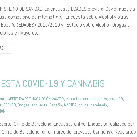
INISTERIO DE SANIDAD. La encuesta EDADES previa al Covid muestra
uso compulsivo de internet • XIII Encuesta sobre Alcohol y otras
 España (EDADES) 2019/2020 y I Estudio sobre Alcohol, Drogas y
cciones en Mayores…
ÁS
ESTA COVID-19 Y CANNABIS
ento
,
APERTURA PREINSCRIPCIÓN MÁSTER
,
cannabis
,
consumidores
,
covid-19
,
a
,
DGPNSD
,
Drogas
,
encuesta
,
España
,
MÁSTER
,
online
,
pandemia
,
IÓN
spital Clinic de Barcelona. Encuesta online Encuesta realizada por
l Clinic de Barcelona, en el marco del proyecto Cannarisk. Requisitos