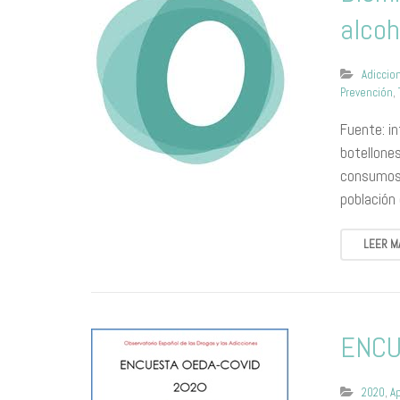
alcoh
Adiccio
Prevención
,
Fuente: i
botellones
consumos 
población
LEER M
ENCU
2020
,
A