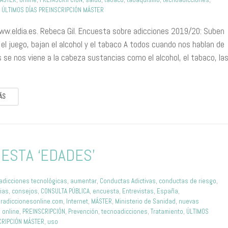
,
ÚLTIMOS DÍAS PREINSCRIPCIÓN MÁSTER
ww.eldia.es. Rebeca Gil. Encuesta sobre adicciones 2019/20: Suben
 el juego, bajan el alcohol y el tabaco A todos cuando nos hablan de
 se nos viene a la cabeza sustancias como el alcohol, el tabaco, la
ÁS
ESTA ‘EDADES’
adicciones tecnológicas
,
aumentar
,
Conductas Adictivas
,
conductas de riesgo
,
ias
,
consejos
,
CONSULTA PÚBLICA
,
encuesta
,
Entrevistas
,
España
,
radiccionesonline.com
,
Internet
,
MÁSTER
,
Ministerio de Sanidad
,
nuevas
,
online
,
PREINSCRIPCIÓN
,
Prevención
,
tecnoadicciones
,
Tratamiento
,
ÚLTIMOS
CRIPCIÓN MÁSTER
,
uso