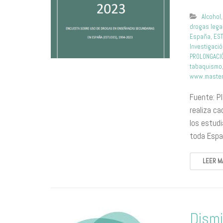
Alcohol
drogas lega
España
,
ES
Investigaci
PROLONGACIÓ
tabaquismo
www.master
Fuente: P
realiza c
los estud
toda Esp
LEER M
Dismi