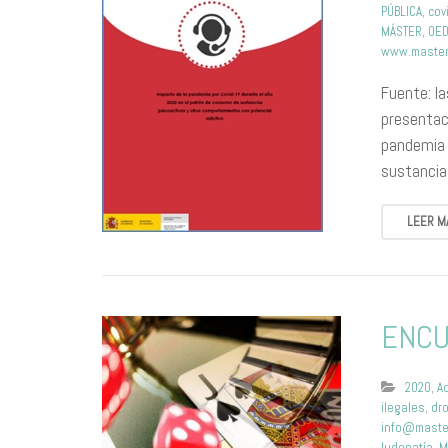
PÚBLICA
,
cov
MÁSTER
,
OE
www.master
Fuente: l
presentac
pandemia 
sustancia
LEER M
ENCU
2020
,
A
ilegales
,
dr
info@maste
ludopatía
,
M