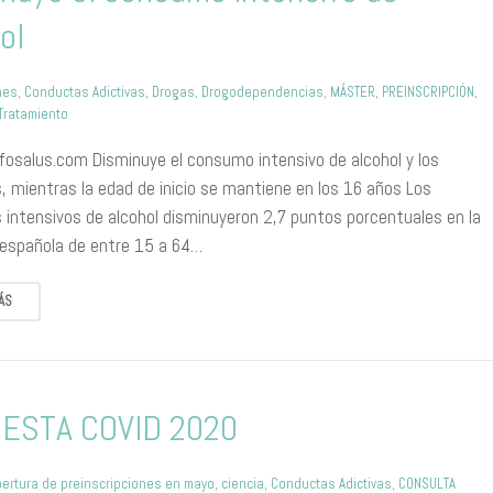
ol
nes
,
Conductas Adictivas
,
Drogas
,
Drogodependencias
,
MÁSTER
,
PREINSCRIPCIÓN
,
Tratamiento
nfosalus.com Disminuye el consumo intensivo de alcohol y los
, mientras la edad de inicio se mantiene en los 16 años Los
intensivos de alcohol disminuyeron 2,7 puntos porcentuales en la
 española de entre 15 a 64…
ÁS
ESTA COVID 2020
pertura de preinscripciones en mayo
,
ciencia
,
Conductas Adictivas
,
CONSULTA