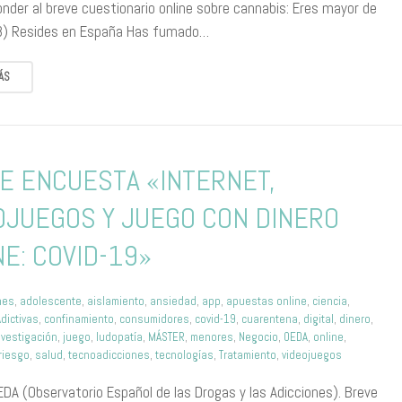
onder al breve cuestionario online sobre cannabis: Eres mayor de
8) Resides en España Has fumado…
ÁS
E ENCUESTA «INTERNET,
OJUEGOS Y JUEGO CON DINERO
NE: COVID-19»
nes
,
adolescente
,
aislamiento
,
ansiedad
,
app
,
apuestas online
,
ciencia
,
dictivas
,
confinamiento
,
consumidores
,
covid-19
,
cuarentena
,
digital
,
dinero
,
nvestigación
,
juego
,
ludopatía
,
MÁSTER
,
menores
,
Negocio
,
OEDA
,
online
,
riesgo
,
salud
,
tecnoadicciones
,
tecnologías
,
Tratamiento
,
videojuegos
EDA (Observatorio Español de las Drogas y las Adicciones). Breve