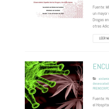
Fuente: M
un mayor 
Drogas en
otras Adi
LEER M
ENCU
aislami
desescalad
PREINSCRIPC
Fuente: Ho
el Hospita