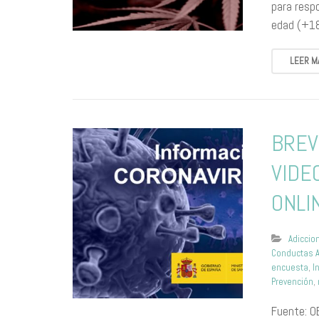
para resp
edad (+1
LEER M
BREV
VIDE
ONLI
Adiccio
Conductas A
encuesta
,
I
Prevención
,
Fuente: O