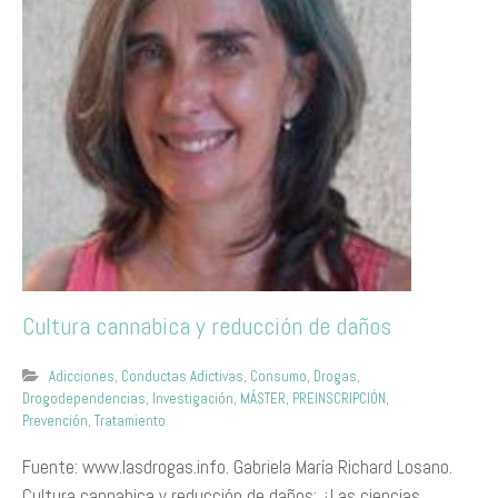
Cultura cannabica y reducción de daños
Adicciones
,
Conductas Adictivas
,
Consumo
,
Drogas
,
Drogodependencias
,
Investigación
,
MÁSTER
,
PREINSCRIPCIÓN
,
Prevención
,
Tratamiento
Fuente: www.lasdrogas.info. Gabriela María Richard Losano.
Cultura cannabica y reducción de daños: ¿Las ciencias