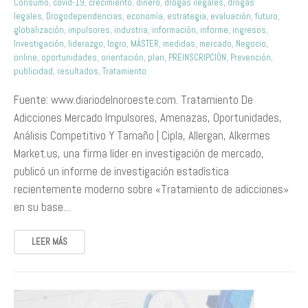
Consumo
,
covid-19
,
crecimiento
,
dinero
,
drogas ilegales
,
drogas
legales
,
Drogodependencias
,
economía
,
estrategia
,
evaluación
,
futuro
,
globalización
,
impulsores
,
industria
,
información
,
informe
,
ingresos
,
Investigación
,
liderazgo
,
logro
,
MÁSTER
,
medidas
,
mercado
,
Negocio
,
online
,
oportunidades
,
orientación
,
plan
,
PREINSCRIPCIÓN
,
Prevención
,
publicidad
,
resultados
,
Tratamiento
Fuente: www.diariodelnoroeste.com. Tratamiento De
Adicciones Mercado Impulsores, Amenazas, Oportunidades,
Análisis Competitivo Y Tamaño | Cipla, Allergan, Alkermes
Market.us, una firma líder en investigación de mercado,
publicó un informe de investigación estadística
recientemente moderno sobre «Tratamiento de adicciones»
en su base…
LEER MÁS