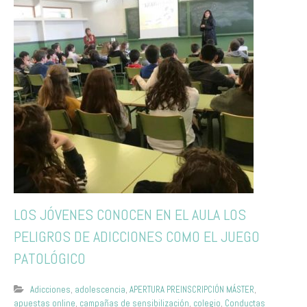
LOS JÓVENES CONOCEN EN EL AULA LOS
PELIGROS DE ADICCIONES COMO EL JUEGO
PATOLÓGICO
Adicciones
,
adolescencia
,
APERTURA PREINSCRIPCIÓN MÁSTER
,
apuestas online
,
campañas de sensibilización
,
colegio
,
Conductas