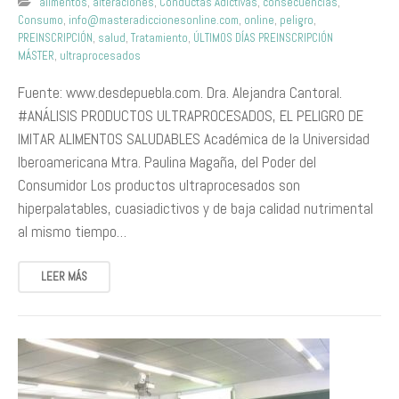
alimentos
,
alteraciones
,
Conductas Adictivas
,
consecuencias
,
Consumo
,
info@masteradiccionesonline.com
,
online
,
peligro
,
PREINSCRIPCIÓN
,
salud
,
Tratamiento
,
ÚLTIMOS DÍAS PREINSCRIPCIÓN
MÁSTER
,
ultraprocesados
Fuente: www.desdepuebla.com. Dra. Alejandra Cantoral.
#ANÁLISIS PRODUCTOS ULTRAPROCESADOS, EL PELIGRO DE
IMITAR ALIMENTOS SALUDABLES Académica de la Universidad
Iberoamericana Mtra. Paulina Magaña, del Poder del
Consumidor Los productos ultraprocesados son
hiperpalatables, cuasiadictivos y de baja calidad nutrimental
al mismo tiempo…
LEER MÁS