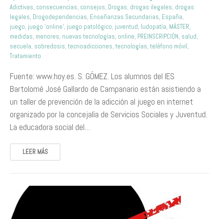
Adictivas
,
consecuencias
,
consejos
,
Drogas
,
drogas ilegales
,
drogas
legales
,
Drogodependencias
,
Enseñanzas Secundarias
,
España
,
juego
,
juego 'online'
,
juego patológico
,
juventud
,
ludopatía
,
MÁSTER
,
medidas
,
menores
,
nuevas tecnologías
,
online
,
PREINSCRIPCIÓN
,
salud
,
secuela
,
sobredosis
,
tecnoadicciones
,
tecnologías
,
teléfono móvil
,
Tratamiento
Fuente: www.hoy.es. S. GÓMEZ. Los alumnos del IES
Bartolomé José Gallardo de Campanario están asistiendo a
un taller de prevención de la adicción al juego en internet
organizado por la concejalía de Servicios Sociales y Juventud.
La educadora social del…
LEER MÁS