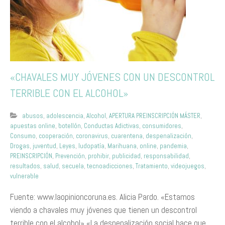
«CHAVALES MUY JÓVENES CON UN DESCONTROL
TERRIBLE CON EL ALCOHOL»
abusos
,
adolescencia
,
Alcohol
,
APERTURA PREINSCRIPCIÓN MÁSTER
,
apuestas online
,
botellón
,
Conductas Adictivas
,
consumidores
,
Consumo
,
cooperación
,
coronavirus
,
cuarentena
,
despenalización
,
Drogas
,
juventud
,
Leyes
,
ludopatía
,
Marihuana
,
online
,
pandemia
,
PREINSCRIPCIÓN
,
Prevención
,
prohibir
,
publicidad
,
responsabilidad
,
resultados
,
salud
,
secuela
,
tecnoadicciones
,
Tratamiento
,
videojuegos
,
vulnerable
Fuente: www.laopinioncoruna.es. Alicia Pardo. «Estamos
viendo a chavales muy jóvenes que tienen un descontrol
terrible con el alcohol» «La despenalización social hace que