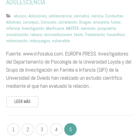
ADOLESCENCIA
abusos
,
Adicciones
,
adolescencia
,
cannabis
,
ciencia
,
Conductas
Adictivas
,
consejos
,
Consumo
,
correlación
,
Drogas
,
encuesta
,
fumar
,
infancia
,
Investigación
,
Marihuana
,
MÁSTER
,
menores
,
psiquiatría
,
socialización
,
tabaco
,
tecnoadicciones
,
tests
,
Tratamiento
,
traumático
,
victimización
,
videojuegos
,
vulnerable
Fuente: www.infosalus.com. EUROPA PRESS. Investigadores
del Departamento de Psicología de la Universidad Loyola y del
Grupo de Investigación en Familia e Infancia (GIFI) de la
Universidad de Oviedo han realizado un estudio científico
mediante el que han evaluado la relación…
LEER MÁS
1
2
3
4
5