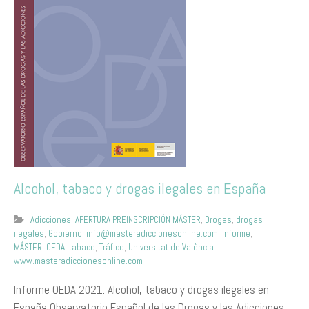
Alcohol, tabaco y drogas ilegales en España
Adicciones
,
APERTURA PREINSCRIPCIÓN MÁSTER
,
Drogas
,
drogas
ilegales
,
Gobierno
,
info@masteradiccionesonline.com
,
informe
,
MÁSTER
,
OEDA
,
tabaco
,
Tráfico
,
Universitat de València
,
www.masteradiccionesonline.com
Informe OEDA 2021: Alcohol, tabaco y drogas ilegales en
España Observatorio Español de las Drogas y las Adicciones