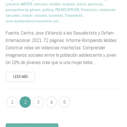
juventud
,
MÁSTER
,
menores
,
moldes
,
mujeres
,
online
,
personas
,
perspectiva de género
,
política
,
PREINSCRIPCIÓN
,
Prevención
,
relaciones
sexuales
,
romper
,
secuela
,
sociedad
,
Tratamiento
,
www.masteradiccionesonline.com
Fuente: Centre Jove d’Atenció a les Sexualistats y Oxfam
Internacional. 2021. 72 páginas. Informe Rompiendo Moldes:
Construir vidas sin violencias machistas. Comprender
imaginarios sociales entre la población adolescente y joven.
Un 10% de jóvenes cree que si una mujer bebe…
LEER MÁS
1
2
3
4
5