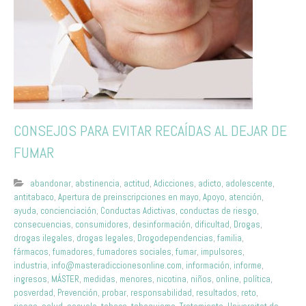
CONSEJOS PARA EVITAR RECAÍDAS AL DEJAR DE
FUMAR
abandonar
,
abstinencia
,
actitud
,
Adicciones
,
adicto
,
adolescente
,
antitabaco
,
Apertura de preinscripciones en mayo
,
Apoyo
,
atención
,
ayuda
,
concienciación
,
Conductas Adictivas
,
conductas de riesgo
,
consecuencias
,
consumidores
,
desinformación
,
dificultad
,
Drogas
,
drogas ilegales
,
drogas legales
,
Drogodependencias
,
familia
,
fármacos
,
fumadores
,
fumadores sociales
,
fumar
,
impulsores
,
industria
,
info@masteradiccionesonline.com
,
información
,
informe
,
ingresos
,
MÁSTER
,
medidas
,
menores
,
nicotina
,
niños
,
online
,
política
,
posverdad
,
Prevención
,
probar
,
responsabilidad
,
resultados
,
reto
,