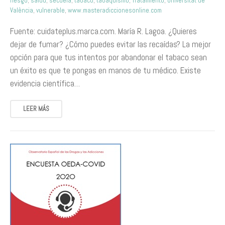
riesgo
,
salud
,
secuela
,
tabaco
,
tabaquismo
,
Tratamiento
,
Universitat de
València
,
vulnerable
,
www.masteradiccionesonline.com
Fuente: cuidateplus.marca.com. María R. Lagoa. ¿Quieres
dejar de fumar? ¿Cómo puedes evitar las recaídas? La mejor
opción para que tus intentos por abandonar el tabaco sean
un éxito es que te pongas en manos de tu médico. Existe
evidencia científica…
LEER MÁS