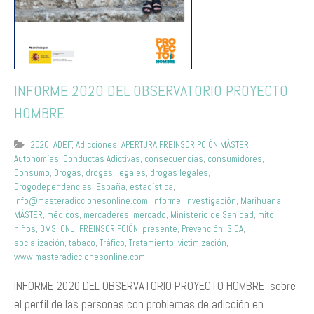
INFORME 2020 DEL OBSERVATORIO PROYECTO
HOMBRE
2020
,
ADEIT
,
Adicciones
,
APERTURA PREINSCRIPCIÓN MÁSTER
,
Autonomías
,
Conductas Adictivas
,
consecuencias
,
consumidores
,
Consumo
,
Drogas
,
drogas ilegales
,
drogas legales
,
Drogodependencias
,
España
,
estadística
,
info@masteradiccionesonline.com
,
informe
,
Investigación
,
Marihuana
,
MÁSTER
,
médicos
,
mercaderes
,
mercado
,
Ministerio de Sanidad
,
mito
,
niños
,
OMS
,
ONU
,
PREINSCRIPCIÓN
,
presente
,
Prevención
,
SIDA
,
socialización
,
tabaco
,
Tráfico
,
Tratamiento
,
victimización
,
www.masteradiccionesonline.com
INFORME 2020 DEL OBSERVATORIO PROYECTO HOMBRE sobre
el perfil de las personas con problemas de adicción en