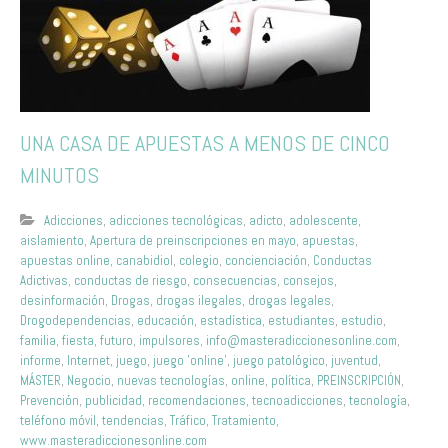
UNA CASA DE APUESTAS A MENOS DE CINCO
MINUTOS
Adicciones
,
adicciones tecnológicas
,
adicto
,
adolescente
,
aislamiento
,
Apertura de preinscripciones en mayo
,
apuestas
,
apuestas online
,
canabidiol
,
colegio
,
concienciación
,
Conductas
Adictivas
,
conductas de riesgo
,
consecuencias
,
consejos
,
desinformación
,
Drogas
,
drogas ilegales
,
drogas legales
,
Drogodependencias
,
educación
,
estadística
,
estudiantes
,
estudio
,
familia
,
fiesta
,
futuro
,
impulsores
,
info@masteradiccionesonline.com
,
informe
,
Internet
,
juego
,
juego 'online'
,
juego patológico
,
juventud
,
MÁSTER
,
Negocio
,
nuevas tecnologías
,
online
,
política
,
PREINSCRIPCIÓN
,
Prevención
,
publicidad
,
recomendaciones
,
tecnoadicciones
,
tecnología
,
teléfono móvil
,
tendencias
,
Tráfico
,
Tratamiento
,
www.masteradiccionesonline.com