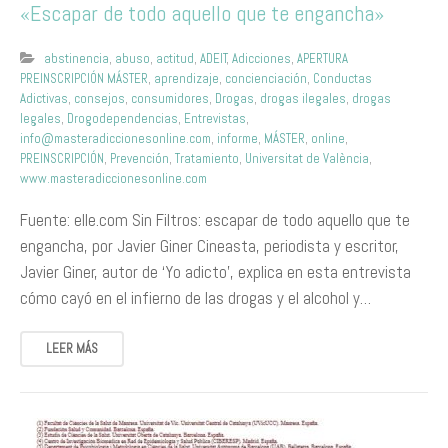
«Escapar de todo aquello que te engancha»
abstinencia
,
abuso
,
actitud
,
ADEIT
,
Adicciones
,
APERTURA
PREINSCRIPCIÓN MÁSTER
,
aprendizaje
,
concienciación
,
Conductas
Adictivas
,
consejos
,
consumidores
,
Drogas
,
drogas ilegales
,
drogas
legales
,
Drogodependencias
,
Entrevistas
,
info@masteradiccionesonline.com
,
informe
,
MÁSTER
,
online
,
PREINSCRIPCIÓN
,
Prevención
,
Tratamiento
,
Universitat de València
,
www.masteradiccionesonline.com
Fuente: elle.com Sin Filtros: escapar de todo aquello que te
engancha, por Javier Giner Cineasta, periodista y escritor,
Javier Giner, autor de ‘Yo adicto’, explica en esta entrevista
cómo cayó en el infierno de las drogas y el alcohol y…
LEER MÁS