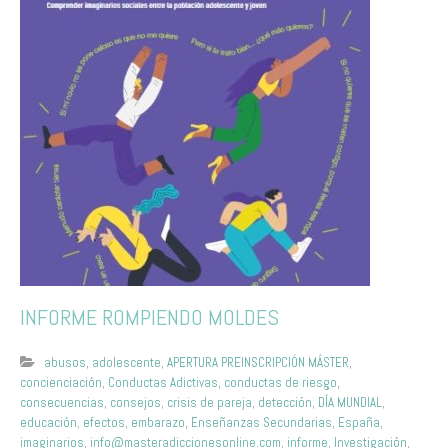
INFORME ROMPIENDO MOLDES
abusos
,
adolescente
,
APERTURA PREINSCRIPCIÓN MÁSTER
,
concienciación
,
Conductas Adictivas
,
conductas de riesgo
,
consecuencias
,
consejos
,
crisis de pareja
,
detección
,
DÍA MUNDIAL
,
educación
,
efectos
,
embarazo
,
Enseñanzas Secundarias
,
España
,
imaginarios
,
info@masteradiccionesonline.com
,
informe
,
Investigación
,