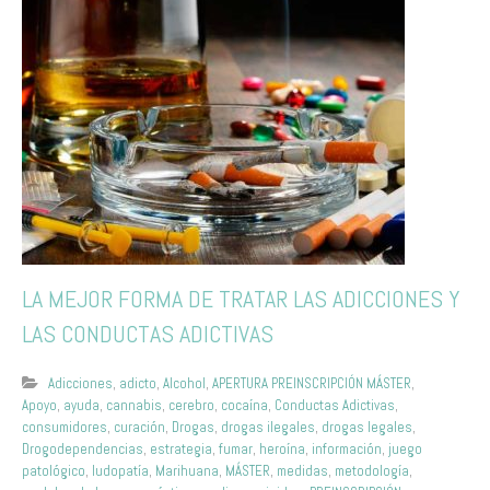
LA MEJOR FORMA DE TRATAR LAS ADICCIONES Y
LAS CONDUCTAS ADICTIVAS
Adicciones
,
adicto
,
Alcohol
,
APERTURA PREINSCRIPCIÓN MÁSTER
,
Apoyo
,
ayuda
,
cannabis
,
cerebro
,
cocaína
,
Conductas Adictivas
,
consumidores
,
curación
,
Drogas
,
drogas ilegales
,
drogas legales
,
Drogodependencias
,
estrategia
,
fumar
,
heroína
,
información
,
juego
patológico
,
ludopatía
,
Marihuana
,
MÁSTER
,
medidas
,
metodología
,