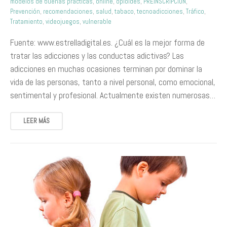
modelos de buenas prácticas
,
online
,
opioides
,
PREINSCRIPCIÓN
,
Prevención
,
recomendaciones
,
salud
,
tabaco
,
tecnoadicciones
,
Tráfico
,
Tratamiento
,
videojuegos
,
vulnerable
Fuente: www.estrelladigital.es. ¿Cuál es la mejor forma de
tratar las adicciones y las conductas adictivas? Las
adicciones en muchas ocasiones terminan por dominar la
vida de las personas, tanto a nivel personal, como emocional,
sentimental y profesional. Actualmente existen numerosas…
LEER MÁS