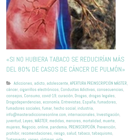
«SI NO HUBIERA TABACO SE REDUCIRÍAN MÁS
DEL 80% DE CASOS DE CÁNCER DE PULMÓN»
Adicciones
,
adicto
,
adolescente
,
APERTURA PREINSCRIPCIÓN MÁSTER
,
cáncer
,
cigarrillos electrónicos
,
Conductas Adictivas
,
consecuencias
,
consejos
,
Consumo
,
covid-19
,
curación
,
Drogas
,
drogas legales
,
Drogodependencias
,
economía
,
Entrevistas
,
España
,
fumadores
,
fumadores sociales
,
fumar
,
hecho social
,
industria
,
info@masteradiccionesonline.com
,
internacionales
,
Investigación
,
juventud
,
Leyes
,
MÁSTER
,
medidas
,
menores
,
mortalidad
,
muerte
,
mujeres
,
Negocio
,
online
,
pandemia
,
PREINSCRIPCIÓN
,
Prevención
,
prohibir
,
recomendaciones
,
riesgo
,
salud
,
tabaco
,
tabaquismo
,
Tratamiento
,
vapeo
,
víctimas
,
vida