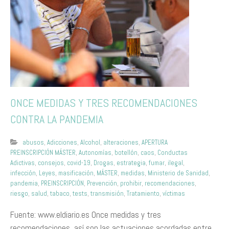
ONCE MEDIDAS Y TRES RECOMENDACIONES
CONTRA LA PANDEMIA
abusos
,
Adicciones
,
Alcohol
,
alteraciones
,
APERTURA
PREINSCRIPCIÓN MÁSTER
,
Autonomías
,
botellón
,
caos
,
Conductas
Adictivas
,
consejos
,
covid-19
,
Drogas
,
estrategia
,
fumar
,
ilegal
,
infección
,
Leyes
,
masificación
,
MÁSTER
,
medidas
,
Ministerio de Sanidad
,
pandemia
,
PREINSCRIPCIÓN
,
Prevención
,
prohibir
,
recomendaciones
,
riesgo
,
salud
,
tabaco
,
tests
,
transmisión
,
Tratamiento
,
víctimas
Fuente: www.eldiario.es Once medidas y tres
recomendaciones, así son las actuaciones acordadas entre