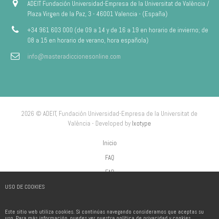
ADEIT Fundación Universidad-Empresa de la Universitat de València /
Plaza Virgen de la Paz, 3 - 46001 Valencia - (España)
+34 961 603 000 (de 09 a 14 y de 16 a 19 en horario de invierno; de
08 a 15 en horario de verano, hora española)
info@masteradiccionesonline.com
2026 © ADEIT, Fundación Universidad-Empresa de la Universitat de
València - Developed by
Ixotype
Inicio
FAQ
FAP
USO DE COOKIES
Aviso Legal
Política de privacidad
Este sitio web utiliza cookies. Si continúas navegando consideramos que aceptas su
Política de Cookies
uso. Para más información, puedes ver nuestra política de privacidad y cookies.