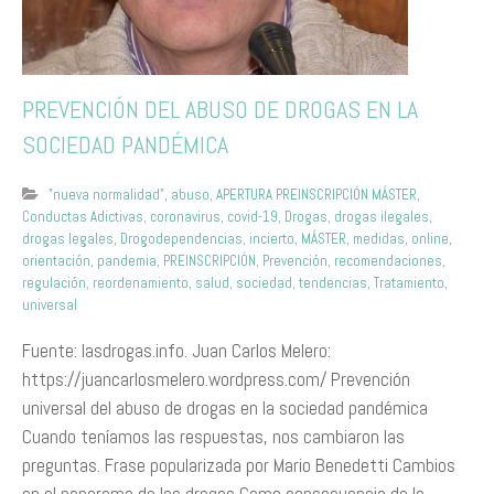
PREVENCIÓN DEL ABUSO DE DROGAS EN LA
SOCIEDAD PANDÉMICA
"nueva normalidad"
,
abuso
,
APERTURA PREINSCRIPCIÓN MÁSTER
,
Conductas Adictivas
,
coronavirus
,
covid-19
,
Drogas
,
drogas ilegales
,
drogas legales
,
Drogodependencias
,
incierto
,
MÁSTER
,
medidas
,
online
,
orientación
,
pandemia
,
PREINSCRIPCIÓN
,
Prevención
,
recomendaciones
,
regulación
,
reordenamiento
,
salud
,
sociedad
,
tendencias
,
Tratamiento
,
universal
Fuente: lasdrogas.info. Juan Carlos Melero:
https://juancarlosmelero.wordpress.com/ Prevención
universal del abuso de drogas en la sociedad pandémica
Cuando teníamos las respuestas, nos cambiaron las
preguntas. Frase popularizada por Mario Benedetti Cambios