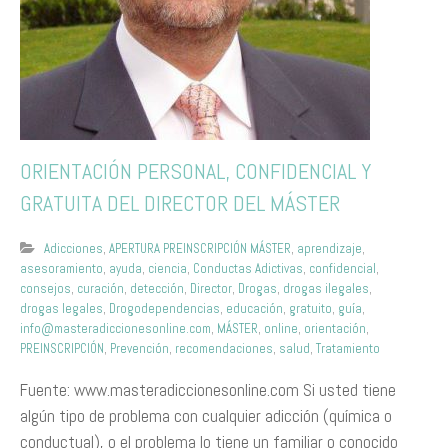
ORIENTACIÓN PERSONAL, CONFIDENCIAL Y
GRATUITA DEL DIRECTOR DEL MÁSTER
Adicciones
,
APERTURA PREINSCRIPCIÓN MÁSTER
,
aprendizaje
,
asesoramiento
,
ayuda
,
ciencia
,
Conductas Adictivas
,
confidencial
,
consejos
,
curación
,
detección
,
Director
,
Drogas
,
drogas ilegales
,
drogas legales
,
Drogodependencias
,
educación
,
gratuito
,
guía
,
info@masteradiccionesonline.com
,
MÁSTER
,
online
,
orientación
,
PREINSCRIPCIÓN
,
Prevención
,
recomendaciones
,
salud
,
Tratamiento
​Fuente: www.masteradiccionesonline.com Si usted tiene
algún tipo de problema con cualquier adicción (química o
conductual), o el problema lo tiene un familiar o conocido