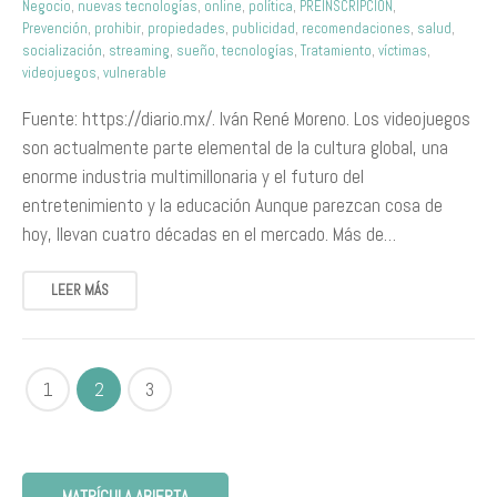
Negocio
,
nuevas tecnologías
,
online
,
política
,
PREINSCRIPCIÓN
,
Prevención
,
prohibir
,
propiedades
,
publicidad
,
recomendaciones
,
salud
,
socialización
,
streaming
,
sueño
,
tecnologías
,
Tratamiento
,
víctimas
,
videojuegos
,
vulnerable
Fuente: https://diario.mx/. Iván René Moreno. Los videojuegos
son actualmente parte elemental de la cultura global, una
enorme industria multimillonaria y el futuro del
entretenimiento y la educación Aunque parezcan cosa de
hoy, llevan cuatro décadas en el mercado. Más de…
LEER MÁS
1
2
3
MATRÍCULA ABIERTA