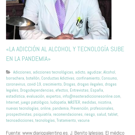
«LA ADICCIÓN AL ALCOHOL Y TECNOLOGÍA SUBE
EN LA PANDEMIA»
Adicciones
,
adicciones tecnológicas
,
adicto
,
agudizar
,
Alcohol
,
borrachera
,
botellón
,
Conductas Adictivas
,
confinamiento
,
Consumo
,
coronavirus
,
covid-19
,
crecimiento
,
Drogas
,
drogas ilegales
,
drogas
legales
,
Drogodependencias
,
efectos
,
Entrevistas
,
España
,
estadística
,
evaluación
,
expertos
,
info@masteradiccionesonline.com
,
Internet
,
juego patológico
,
ludopatía
,
MÁSTER
,
medidas
,
nicotina
,
nuevas tecnologías
,
online
,
pandemia
,
Prevención
,
profesionales
,
prospectivistas
,
psiquiatría
,
recomendaciones
,
riesgo
,
salud
,
tablet
,
tecnoadicciones
,
tecnologías
,
Tratamiento
,
vacuna
Fuente: www.diariopalentino.es. J. Benito Iglesias. El médico