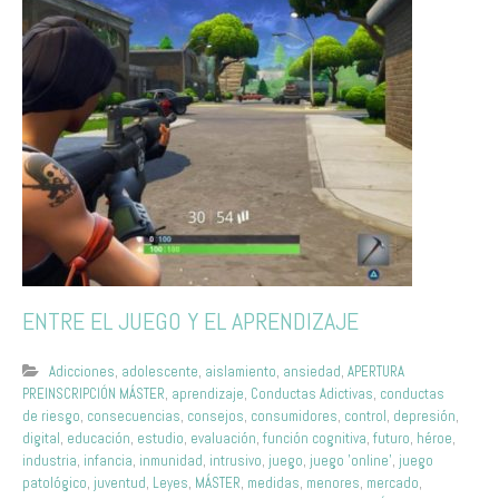
ENTRE EL JUEGO Y EL APRENDIZAJE
Adicciones
,
adolescente
,
aislamiento
,
ansiedad
,
APERTURA
PREINSCRIPCIÓN MÁSTER
,
aprendizaje
,
Conductas Adictivas
,
conductas
de riesgo
,
consecuencias
,
consejos
,
consumidores
,
control
,
depresión
,
digital
,
educación
,
estudio
,
evaluación
,
función cognitiva
,
futuro
,
héroe
,
industria
,
infancia
,
inmunidad
,
intrusivo
,
juego
,
juego 'online'
,
juego
patológico
,
juventud
,
Leyes
,
MÁSTER
,
medidas
,
menores
,
mercado
,