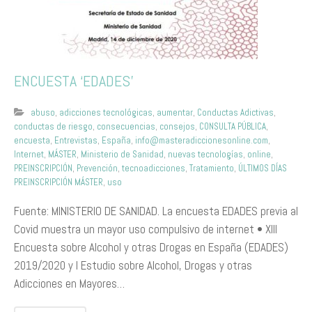
ENCUESTA ‘EDADES’
abuso
,
adicciones tecnológicas
,
aumentar
,
Conductas Adictivas
,
conductas de riesgo
,
consecuencias
,
consejos
,
CONSULTA PÚBLICA
,
encuesta
,
Entrevistas
,
España
,
info@masteradiccionesonline.com
,
Internet
,
MÁSTER
,
Ministerio de Sanidad
,
nuevas tecnologías
,
online
,
PREINSCRIPCIÓN
,
Prevención
,
tecnoadicciones
,
Tratamiento
,
ÚLTIMOS DÍAS
PREINSCRIPCIÓN MÁSTER
,
uso
Fuente: MINISTERIO DE SANIDAD. La encuesta EDADES previa al
Covid muestra un mayor uso compulsivo de internet • XIII
Encuesta sobre Alcohol y otras Drogas en España (EDADES)
2019/2020 y I Estudio sobre Alcohol, Drogas y otras
Adicciones en Mayores…