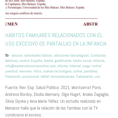
HÁBITOS FAMILARES RELACIONADOS CON EL
USO EXCESIVO DE PANTALLAS EN LA INFANCIA
abusos
,
actividades lúdicas
,
adicciones tecnológicas
,
Conductas
Adictivas
,
control
,
España
,
familia
,
gratificante
,
hecho social
,
infancia
,
info@masteradiccionesonline.com
,
informe
,
Internet
,
juego 'online'
,
juventud
,
menores
,
niños
,
nuevas tecnologías
,
online
,
pantallas
,
Prevención
,
psicosocial
,
tablet
,
tecnoadicciones
,
Tratamiento
,
uso
Fuente: Rev. Esp. Salud Pública. 2021. Montserrat Pons,
Andreva Bordoy, Elodia Alemany, Olga Huget, Analia Zagaglia,
Silvia Slyvka y Aina María Yáñez. Un estudio realizado en
Manacor halla que la relación de las familias con la TV
condiciona el exceso…