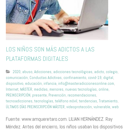
LOS NIÑOS SON MÁS ADICTOS A LAS
PLATAFORMAS DIGITALES
2020
,
abuso
,
Adicciones
,
adicciones tecnológicas
,
adicto
,
colegio
,
comunicación
,
Conductas Adictivas
,
confinamiento
,
covid-19
,
digital
,
dispositivo
,
educación
,
infancia
,
info@masteradiccionesonline.com
,
Internet
,
MÁSTER
,
medidas
,
menores
,
nuevas tecnologías
,
online
,
PREINSCRIPCIÓN
,
presente
,
Prevención
,
recomendaciones
,
tecnoadicciones
,
tecnologías
,
teléfono móvil
,
tendencias
,
Tratamiento
,
ÚLTIMOS DÍAS PREINSCRIPCIÓN MÁSTER
,
videoprotección
,
vulnerable
,
web
Fuente: www.amqueretaro.com. LILIAN HERNÁNDEZ. Ray
Méndez. Antes del encierro, los niños usaban los dispositivos