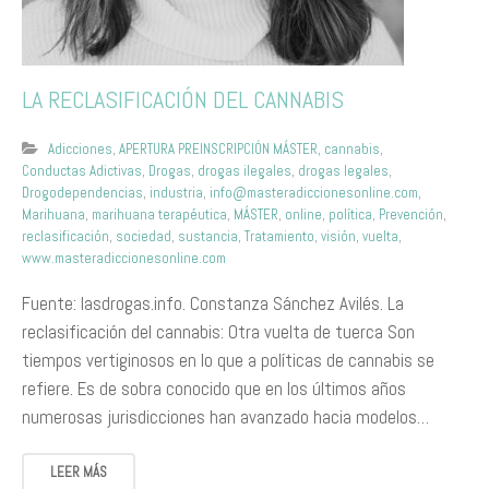
LA RECLASIFICACIÓN DEL CANNABIS
Adicciones
,
APERTURA PREINSCRIPCIÓN MÁSTER
,
cannabis
,
Conductas Adictivas
,
Drogas
,
drogas ilegales
,
drogas legales
,
Drogodependencias
,
industria
,
info@masteradiccionesonline.com
,
Marihuana
,
marihuana terapéutica
,
MÁSTER
,
online
,
política
,
Prevención
,
reclasificación
,
sociedad
,
sustancia
,
Tratamiento
,
visión
,
vuelta
,
www.masteradiccionesonline.com
Fuente: lasdrogas.info. Constanza Sánchez Avilés. La
reclasificación del cannabis: Otra vuelta de tuerca Son
tiempos vertiginosos en lo que a políticas de cannabis se
refiere. Es de sobra conocido que en los últimos años
numerosas jurisdicciones han avanzado hacia modelos…
LEER MÁS