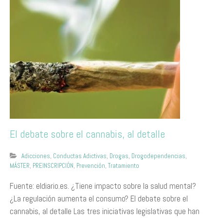
El debate sobre el cannabis, al detalle
Adicciones
,
Conductas Adictivas
,
Drogas
,
Drogodependencias
,
MÁSTER
,
PREINSCRIPCIÓN
,
Prevención
,
Tratamiento
Fuente: eldiario.es. ¿Tiene impacto sobre la salud mental?
¿La regulación aumenta el consumo? El debate sobre el
cannabis, al detalle Las tres iniciativas legislativas que han